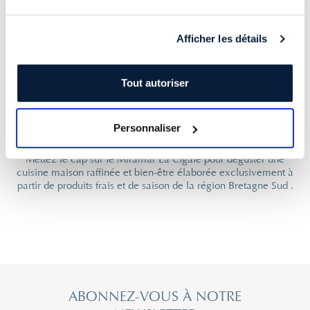
Afficher les détails
VOUS
NE RÉSIDEZ PAS
AU MIRAMAR LA
CIGALE
DÉCOUVRIR
Tout autoriser
RÉSERVER SUR AQUAO
Personnaliser
Avis à tous les amateurs de bonnes tables : une escale
gourmande s’impose au
Miramar La Cigale
!
Mettez le cap sur le Miramar La Cigale pour déguster une
cuisine maison raffinée et bien-être élaborée exclusivement à
partir de produits frais et de saison de la région Bretagne Sud .
ABONNEZ-VOUS À NOTRE