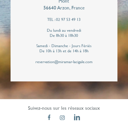
Mont
56640 Arzon, France
Téléphone*
TEL : 02 97 53 49 13
Du lundi au vendredi
De 8h30 à 18h30
J'autorise le Miramar La Cigale à me contacter
Samedi - Dimanche - Jours Fériés
de façon personnalisée pour répondre à cette
De 10h à 13h et de 14h à 18h
demande de rappel. Vos données personnelles
reservation@miramar-lacigale.com
ne seront jamais communiqués à des tiers.*
Suivez-nous sur les réseaux sociaux