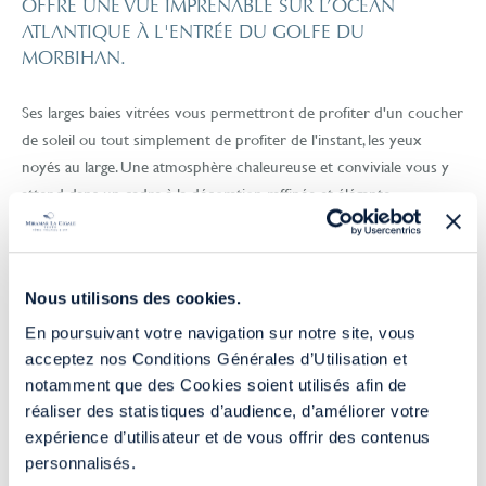
OFFRE UNE VUE IMPRENABLE SUR L’OCÉAN
ATLANTIQUE À L'ENTRÉE DU GOLFE DU
MORBIHAN.
Ses larges baies vitrées vous permettront de profiter d'un coucher
de soleil ou tout simplement de profiter de l'instant, les yeux
noyés au large. Une atmosphère chaleureuse et conviviale vous y
attend dans un cadre à la décoration raffinée et élégante.
Notre Responsable de Bar, Antoine Pénard, vous ouvre les portes
AVANT DE CONTINUER...
de la félicité, de la douceur, des saveurs authentiques et de toutes
Nous utilisons des cookies.
les couleurs de l'arc-en-ciel à travers ses nombreux cocktails
création.
En poursuivant votre navigation sur notre site, vous
acceptez nos Conditions Générales d’Utilisation et
Notre Bar Le Goéland, c’est aussi le plaisir de déguster des petits
notamment que des Cookies soient utilisés afin de
VOUS
RÉSIDEZ
AU MIRAMAR LA CIGALE
plaisirs sucrés faits maison accompagnés d’un onctueux chocolat
réaliser des statistiques d’audience, d’améliorer votre
chaud ou d’un café au goût serré, comme de tradition en Italie.
expérience d’utilisateur et de vous offrir des contenus
RÉSERVER SUR LE SITE
personnalisés.