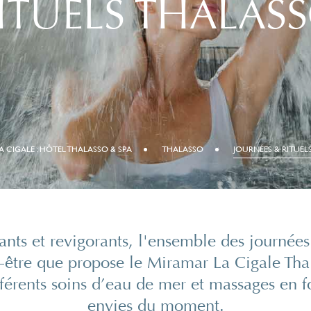
ITUELS THALAS
A CIGALE : HÔTEL THALASSO & SPA
THALASSO
JOURNÉES & RITUEL
ants et revigorants, l'ensemble des journées
n-être que propose le Miramar La Cigale Th