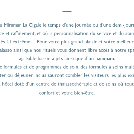
férents soins d’eau de mer et massages en f
envies du moment.
du Miramar La Cigale le temps d'une journée ou d'une demi-jour
ce et raffinement, et où la personnalisation du service et du soi
és à l’extrême… Pour votre plus grand plaisir et votre meilleur
lasso ainsi que nos rituels vous donnent libre accès à notre s
agréable bassin à jets ainsi que d’un hammam.
e formules et de programmes de soin, des formules à soins mult
r ou déjeuner inclus sauront combler les visiteurs les plus ex
 hôtel doté d’un centre de thalassothérapie et de soins où tou
confort et votre bien-être.