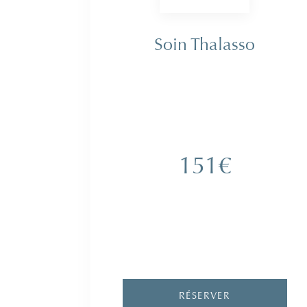
RITUEL THALASSO
1h10
UNE DÉCOUVERTE
100% THALASSO
Soin Thalasso
1 bain hydromassant aux essences
marines - 20 min
1 lit hydromassant - 20 min
1 jet sous-marin - 30 min
151€
RÉSERVER
OFFRIR