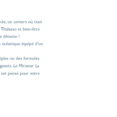
onction de vos
née, un univers où tout
n Thalasso et bien-être
e détente !
pa océanique équipé d’un
iples ou des formules
igeants. Le Miramar La
t est pensé pour votre