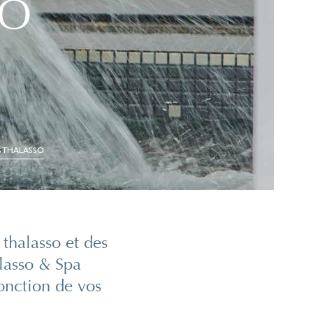
SO
S THALASSO
 thalasso et des
alasso & Spa