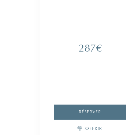
4 SOINS DÉTENTE PROFONDE
Soin spa & Déjeuner
1 massage relaxant - 60 min
1 bain hydromassant Rêve
d’Himalaya - 20 min
1 enveloppement velours - 30 min
1 massage relaxant visage - 30 min
1 déjeuner « Assiette Plaisir »
287€
Accès au Spa Océanique et son
hammam pendant toute la journée
RÉSERVER
OFFRIR