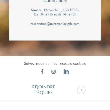
De 8h30 à 18h30
J'autorise le Miramar La Cigale à me contacter
Samedi - Dimanche - Jours Fériés
de façon personnalisée pour répondre à cette
De 10h à 13h et de 14h à 18h
demande de rappel. Vos données personnelles
reservation@miramar-lacigale.com
ne seront jamais communiqués à des tiers.*
Suivez-nous sur les réseaux sociaux
REJOINDRE
L’ÉQUIPE