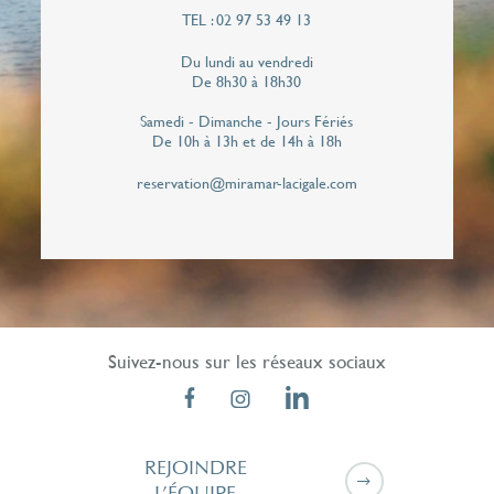
Téléphone*
TEL : 02 97 53 49 13
Du lundi au vendredi
De 8h30 à 18h30
J'autorise le Miramar La Cigale à me contacter
Samedi - Dimanche - Jours Fériés
de façon personnalisée pour répondre à cette
De 10h à 13h et de 14h à 18h
demande de rappel. Vos données personnelles
reservation@miramar-lacigale.com
ne seront jamais communiqués à des tiers.*
Suivez-nous sur les réseaux sociaux
REJOINDRE
L’ÉQUIPE