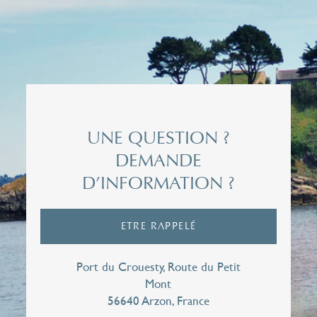
Civilité*
Madame
Nom*
UNE QUESTION ?
DEMANDE
D’INFORMATION ?
Prénom*
ETRE RAPPELÉ
Email*
Port du Crouesty, Route du Petit
Mont
56640 Arzon, France