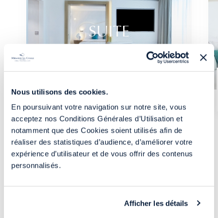
SUITE
AVANT DE CONTINUER...
FIL DE L'EAU
Nous utilisons des cookies.
En poursuivant votre navigation sur notre site, vous
acceptez nos Conditions Générales d’Utilisation et
notamment que des Cookies soient utilisés afin de
Vue sur le lac
VOUS
RÉSIDEZ
AU MIRAMAR LA CIGALE
réaliser des statistiques d’audience, d’améliorer votre
Jusqu'à 4 personnes
expérience d’utilisateur et de vous offrir des contenus
RÉSERVER SUR LE SITE
50m²
personnalisés.
Afficher les détails
VOUS
NE RÉSIDEZ PAS
AU MIRAMAR LA
DÉCOUVRIR
CIGALE