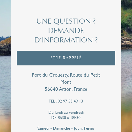
Madame
Nom*
UNE QUESTION ?
DEMANDE
D’INFORMATION ?
Prénom*
ETRE RAPPELÉ
Email*
Port du Crouesty, Route du Petit
Mont
56640 Arzon, France
Téléphone*
TEL : 02 97 53 49 13
Du lundi au vendredi
De 8h30 à 18h30
J'autorise le Miramar La Cigale à me contacter
Samedi - Dimanche - Jours Fériés