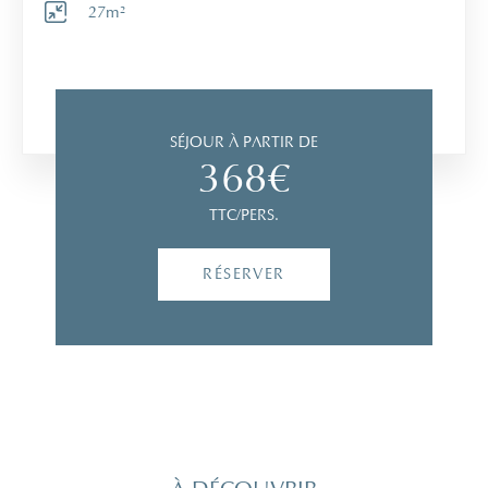
27m²
SÉJOUR À PARTIR DE
368€
TTC/PERS.
RÉSERVER