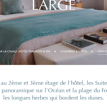
LARGE
R LA CIGALE : HÔTEL THALASSO & SPA
CHAMBRES & SUITES
GRAND
s au 2ème et 3ème étage de l’hôtel, les Suit
e panoramique sur l’Océan et la plage du F
les longues herbes qui bordent les dunes.