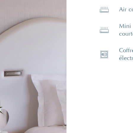
Air c
Mini 
court
Coffr
élect