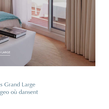
 LARGE
es Grand Large
ogeo où dansent