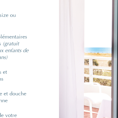
 size ou
plémentaires
es
(gratuit
x enfants de
ans)
s et
ns
e et douche
enne
de votre