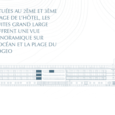
VOUS
RÉSIDEZ
AU
VOUS
NE RÉSIDEZ PAS
A
MIRAMAR LA CIGALE
MIRAMAR LA CIGALE
TUÉES AU 2ÈME ET 3ÈME
AGE DE L’HÔTEL, LES
RÉSERVER SUR LE SITE
RÉSERVER SUR AQUAO
UITES GRAND LARGE
FFRENT UNE VUE
ANORAMIQUE SUR
’OCÉAN ET LA PLAGE DU
OGEO