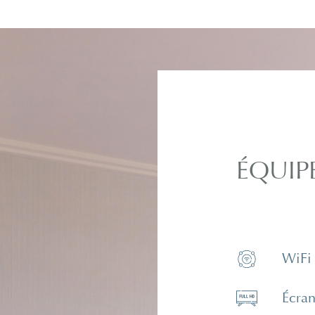
ÉQUIP
WiFi
Écra