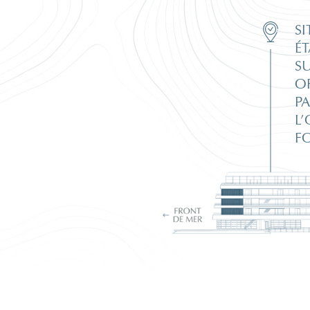
SI
ÉT
S
O
P
L
F