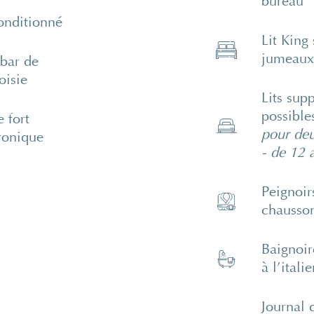
bureau
onditionné
Lit King
jumeaux
bar de
oisie
Lits sup
possibl
e fort
pour deu
ronique
- de 12 
Peignoir
chausso
Baignoir
à l’itali
Journal 